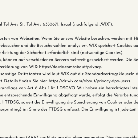
 Tel Aviv St., Tel Aviv 6350671, Israel (nachfolgend „WIX“).
sten von Webseiten. Wenn Sie unsere Website besuchen, werden mit Hi
ebesucher und die Besucherzahlen analysiert. WIX speichert Cookies auf
leistung der Sicherheit erforderlich sind (notwendige Cookies).
, können auf verschiedenen Servern weltweit gespeichert werden. Die Se
zerklärung von WIX:
https://de.wix.com/about/privacy.
onstige Drittstaaten wird laut WIX auf die Standardvertragsklauseln 
 Details finden Sie hier:
https://de.wix.com/about/privacy-dpa-users.
ndlage von Art. 6 Abs. 1 lit. f DSGVO. Wir haben ein berechtigtes Inte
ne entsprechende Einwilligung abgefragt wurde, erfolgt die Verarbeitun
s. 1 TTDSG, soweit die Einwilligung die Speicherung von Cookies oder d
erprinting) im Sinne des TTDSG umfasst. Die Einwilligung ist jederzeit 
verarbeitung (AVV) zur Nutzung des oben genannten Dienstes geschloss