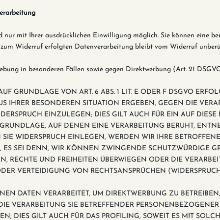
verarbeitung
ur mit Ihrer ausdrücklichen Einwilligung möglich. Sie können eine berei
s zum Widerruf erfolgten Datenverarbeitung bleibt vom Widerruf unberü
ebung in besonderen Fällen sowie gegen Direktwerbung (Art. 21 DSGV
 GRUNDLAGE VON ART. 6 ABS. 1 LIT. E ODER F DSGVO ERFOLG
AUS IHRER BESONDEREN SITUATION ERGEBEN, GEGEN DIE VERA
RSPRUCH EINZULEGEN; DIES GILT AUCH FÜR EIN AUF DIES
TSGRUNDLAGE, AUF DENEN EINE VERARBEITUNG BERUHT, ENTN
SIE WIDERSPRUCH EINLEGEN, WERDEN WIR IHRE BETROFFE
, ES SEI DENN, WIR KÖNNEN ZWINGENDE SCHUTZWÜRDIGE G
EN, RECHTE UND FREIHEITEN ÜBERWIEGEN ODER DIE VERARBE
R VERTEIDIGUNG VON RECHTSANSPRÜCHEN (WIDERSPRUCH NAC
N DATEN VERARBEITET, UM DIREKTWERBUNG ZU BETREIBEN, 
 DIE VERARBEITUNG SIE BETREFFENDER PERSONENBEZOGENE
; DIES GILT AUCH FÜR DAS PROFILING, SOWEIT ES MIT SOL