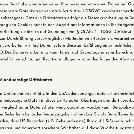
ngewilligt haben, verarbeiten wir Ihre personenbezogenen Daten auf Gru
n besondere Datenkategorien nach Art. 9 Abs. 1 DSGVO verarbeitet werden
nenbezogener Daten in Drittstaaten erfolgt die Datenverarbeitung auße
rung von Cookies oder in den Zugriff auf Informationen in Ihr Endgerät 
rarbeitung zusätzlich auf Grundlage von § 25 Abs. 1 TTDSG. Die Einwilli
r zur Durchführung vorvertraglicher Maßnahmen erforderlich, verarbeite
 verarbeiten wir Ihre Daten, sofern diese zur Erfüllung einer rechtlichen
O. Die Datenverarbeitung kann ferner auf Grundlage unseres berechtigten 
inzelfall einschlägigen Rechtsgrundlagen wird in den folgenden Absätz
A und sonstige Drittstaaten
 Unternehmen mit Sitz in den USA oder sonstigen datenschutzrechtlich
rsonenbezogene Daten in diese Drittstaaten Übertragen und dort verarbe
U vergleichbares Datenschutzniveau garantiert werden kann. Beispiels
an Sicherheitsbehörden herauszugeben, ohne dass Sie als Betroffener hi
rden, dass US-Behörden (z. B. Geheimdienste) Ihre auf US-Servern befi
erten und dauerhaft speichern. Wir haben auf diese Verarbeitungstätigk